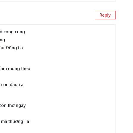
Reply
hỏ cong cong
ông
ầu Ðông í a
thầm mong theo
con đau í a
 còn thơ ngây
 mà thương í a