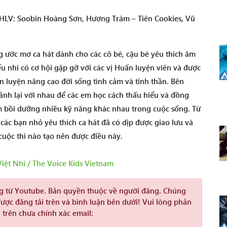
c HLV: Soobin Hoàng Sơn, Hương Tràm – Tiên Cookies, Vũ
g ước mơ ca hát dành cho các cô bé, cậu bé yêu thích âm
iếu nhi có cơ hội gặp gỡ với các vị Huấn luyện viên và được
 luyện nâng cao đời sống tình cảm và tinh thần. Bên
cảnh lại với nhau để các em học cách thấu hiểu và đồng
 bồi dưỡng nhiều kỹ năng khác nhau trong cuộc sống. Từ
ác bạn nhỏ yêu thích ca hát đã có dịp được giao lưu và
cuộc thi nào tạo nên được điều này.
iệt Nhí / The Voice Kids Vietnam
ng từ Youtube. Bản quyền thuộc về người đăng. Chúng
được đăng tải trên và bình luận bên dưới! Vui lòng phản
 trên chưa chính xác email: