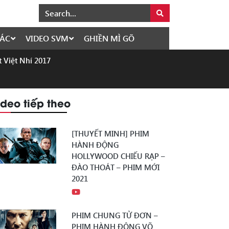
ÁC
VIDEO SVM
GHIỀN MÌ GÕ
t Việt Nhí 2017
ideo tiếp theo
[THUYẾT MINH] PHIM
HÀNH ĐỘNG
HOLLYWOOD CHIẾU RẠP –
ĐÀO THOÁT – PHIM MỚI
2021
PHIM CHUNG TỬ ĐƠN –
PHIM HÀNH ĐỘNG VÕ