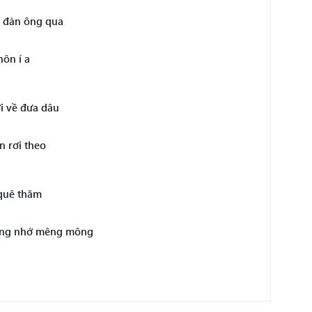
i đàn ông qua
hôn í a
i về đưa dâu
n rơi theo
 quê thăm
ương nhớ mêng mông