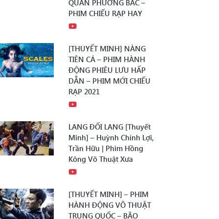
QUÂN PHƯƠNG BẮC –
PHIM CHIẾU RẠP HAY
[THUYẾT MINH] NÀNG
TIÊN CÁ – PHIM HÀNH
ĐỘNG PHIÊU LƯU HẤP
DẪN – PHIM MỚI CHIẾU
RẠP 2021
LANG ĐỐI LANG [Thuyết
Minh] – Huỳnh Chính Lợi,
Trần Hữu | Phim Hồng
Kông Võ Thuật Xưa
[THUYẾT MINH] – PHIM
HÀNH ĐỘNG VÕ THUẬT
TRUNG QUỐC – BÃO