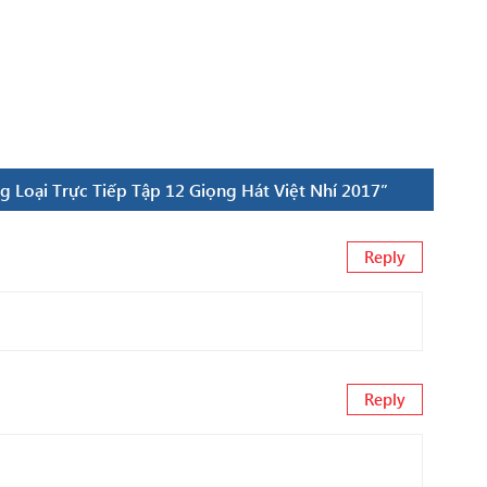
g Loại Trực Tiếp Tập 12 Giọng Hát Việt Nhí 2017”
Reply
Reply