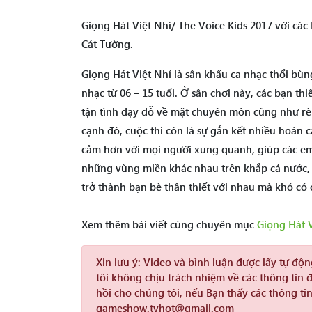
Giọng Hát Việt Nhí/ The Voice Kids 2017 với cá
Cát Tường.
Giọng Hát Việt Nhí là sân khấu ca nhạc thổi bùn
nhạc từ 06 – 15 tuổi. Ở sân chơi này, các bạn th
tận tình dạy dỗ về mặt chuyên môn cũng như rèn
cạnh đó, cuộc thi còn là sự gắn kết nhiều hoàn 
cảm hơn với mọi người xung quanh, giúp các em
những vùng miền khác nhau trên khắp cả nước, c
trở thành bạn bè thân thiết với nhau mà khó có 
Xem thêm bài viết cùng chuyên mục
Giọng Hát V
Xin lưu ý:
Video và bình luận được lấy tự độ
tôi không chịu trách nhiệm về các thông tin 
hồi cho chúng tôi, nếu Bạn thấy các thông tin
gameshow.tvhot@gmail.com