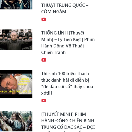
THUẬT TRUNG QUỐC –
CỚM NGẦM
THỐNG LĨNH [Thuyết
Minh] – Lý Liên Kiệt | Phim
Hành Động Võ Thuật
Chiến Tranh
Thí sinh 100 triệu Thách
thức danh hài đi diễn bị
"đè đầu cỡi cổ" thấy chua
xót!!!
[THUYẾT MINH] PHIM
HÀNH ĐỘNG CHIẾN BINH
TRUNG CỔ ĐẶC SẮC – ĐỘI