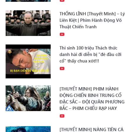
THỐNG LĨNH [Thuyết Minh] – Lý
Liên Kiệt | Phim Hành Động Võ
Thuật Chiến Tranh
Thí sinh 100 triệu Thách thức
danh hài đi diễn bị "đè đầu cỡi
cổ" thấy chua xót!!!
[THUYẾT MINH] PHIM HÀNH
ĐỘNG CHIẾN BINH TRUNG CỔ
ĐẶC SẮC – ĐỘI QUÂN PHƯƠNG
BẮC – PHIM CHIẾU RẠP HAY
[THUYẾT MINH] NÀNG TIÊN CÁ