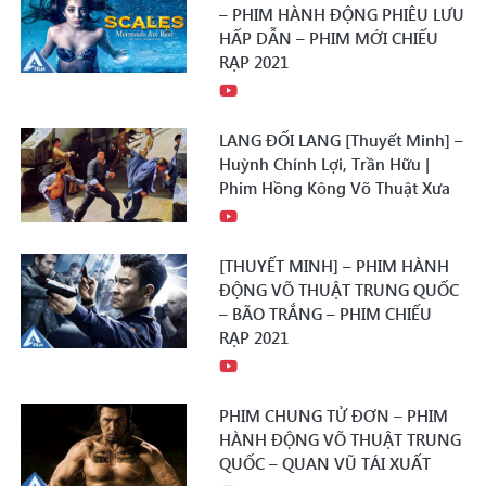
– PHIM HÀNH ĐỘNG PHIÊU LƯU
HẤP DẪN – PHIM MỚI CHIẾU
RẠP 2021
LANG ĐỐI LANG [Thuyết Minh] –
Huỳnh Chính Lợi, Trần Hữu |
Phim Hồng Kông Võ Thuật Xưa
[THUYẾT MINH] – PHIM HÀNH
ĐỘNG VÕ THUẬT TRUNG QUỐC
– BÃO TRẮNG – PHIM CHIẾU
RẠP 2021
PHIM CHUNG TỬ ĐƠN – PHIM
HÀNH ĐỘNG VÕ THUẬT TRUNG
QUỐC – QUAN VŨ TÁI XUẤT