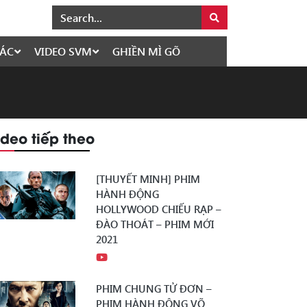
ÁC
VIDEO SVM
GHIỀN MÌ GÕ
ideo tiếp theo
[THUYẾT MINH] PHIM
HÀNH ĐỘNG
HOLLYWOOD CHIẾU RẠP –
ĐÀO THOÁT – PHIM MỚI
2021
PHIM CHUNG TỬ ĐƠN –
PHIM HÀNH ĐỘNG VÕ