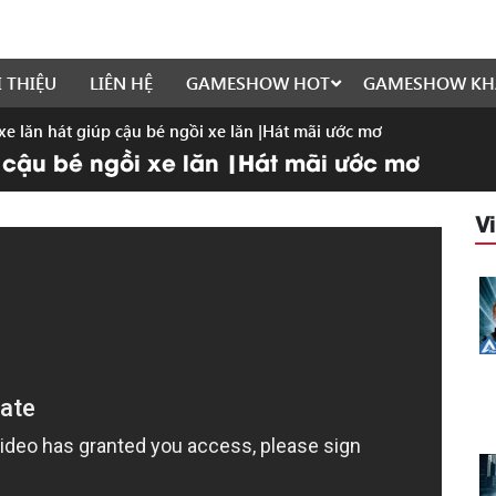
I THIỆU
LIÊN HỆ
GAMESHOW HOT
GAMESHOW KH
xe lăn hát giúp cậu bé ngồi xe lăn |Hát mãi ước mơ
p cậu bé ngồi xe lăn |Hát mãi ước mơ
V