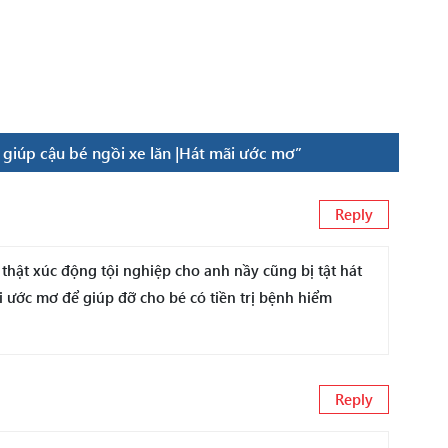
 giúp cậu bé ngồi xe lăn |Hát mãi ước mơ”
Reply
̣t xúc động tội nghiệp cho anh nầy cũng bị tật hát
 ước mơ để giúp đỡ cho bé có tiền trị bệnh hiểm
Reply