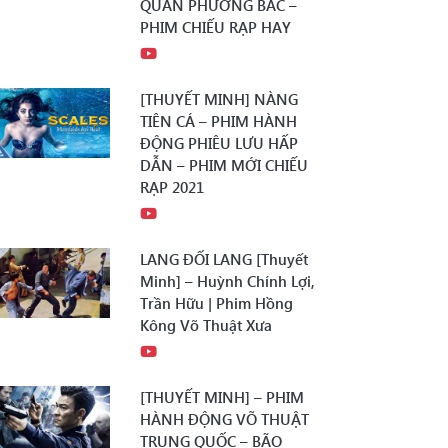
QUÂN PHƯƠNG BẮC –
PHIM CHIẾU RẠP HAY
[THUYẾT MINH] NÀNG
TIÊN CÁ – PHIM HÀNH
ĐỘNG PHIÊU LƯU HẤP
DẪN – PHIM MỚI CHIẾU
RẠP 2021
LANG ĐỐI LANG [Thuyết
Minh] – Huỳnh Chính Lợi,
Trần Hữu | Phim Hồng
Kông Võ Thuật Xưa
[THUYẾT MINH] – PHIM
HÀNH ĐỘNG VÕ THUẬT
TRUNG QUỐC – BÃO