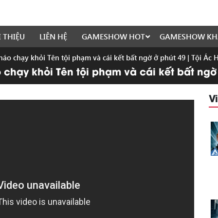
I THIỆU
LIÊN HỆ
GAMESHOW HOT
GAMESHOW KH
háo chạy khỏi Tên tội phạm và cái kết bất ngờ ở phút 49 | Tội Ác
 chạy khỏi Tên tội phạm và cái kết bất ngờ
V