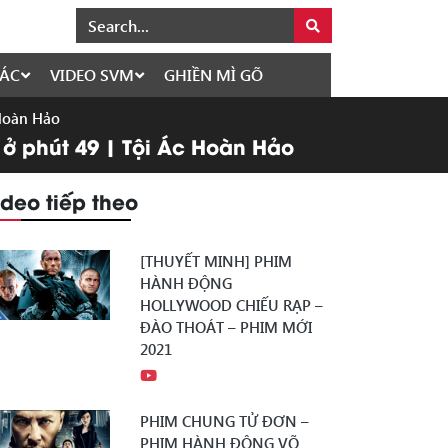
ÁC
VIDEO SVM
GHIỀN MÌ GÕ
 Hoàn Hảo
 ở phút 49 | Tội Ác Hoàn Hảo
ideo tiếp theo
[THUYẾT MINH] PHIM
HÀNH ĐỘNG
HOLLYWOOD CHIẾU RẠP –
ĐÀO THOÁT – PHIM MỚI
2021
PHIM CHUNG TỬ ĐƠN –
PHIM HÀNH ĐỘNG VÕ