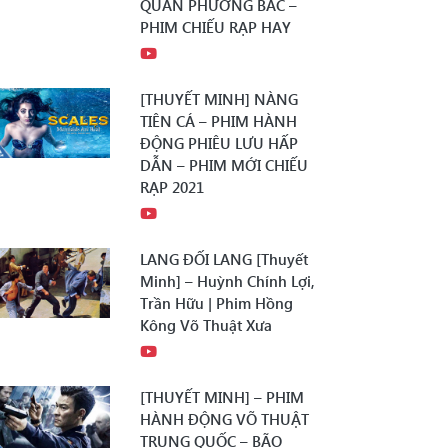
QUÂN PHƯƠNG BẮC –
PHIM CHIẾU RẠP HAY
[THUYẾT MINH] NÀNG
TIÊN CÁ – PHIM HÀNH
ĐỘNG PHIÊU LƯU HẤP
DẪN – PHIM MỚI CHIẾU
RẠP 2021
LANG ĐỐI LANG [Thuyết
Minh] – Huỳnh Chính Lợi,
Trần Hữu | Phim Hồng
Kông Võ Thuật Xưa
[THUYẾT MINH] – PHIM
HÀNH ĐỘNG VÕ THUẬT
TRUNG QUỐC – BÃO