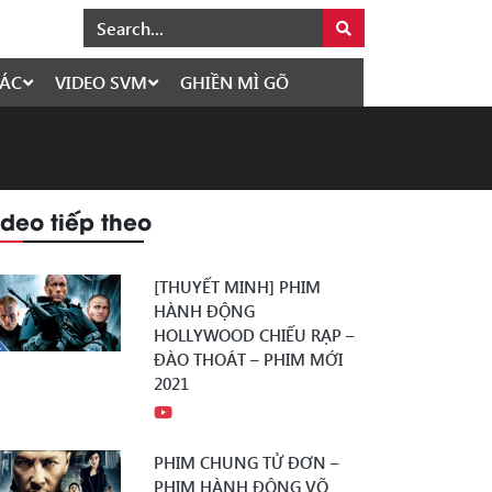
ÁC
VIDEO SVM
GHIỀN MÌ GÕ
ideo tiếp theo
[THUYẾT MINH] PHIM
HÀNH ĐỘNG
HOLLYWOOD CHIẾU RẠP –
ĐÀO THOÁT – PHIM MỚI
2021
PHIM CHUNG TỬ ĐƠN –
PHIM HÀNH ĐỘNG VÕ