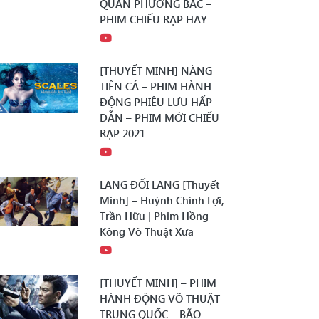
QUÂN PHƯƠNG BẮC –
PHIM CHIẾU RẠP HAY
[THUYẾT MINH] NÀNG
TIÊN CÁ – PHIM HÀNH
ĐỘNG PHIÊU LƯU HẤP
DẪN – PHIM MỚI CHIẾU
RẠP 2021
LANG ĐỐI LANG [Thuyết
Minh] – Huỳnh Chính Lợi,
Trần Hữu | Phim Hồng
Kông Võ Thuật Xưa
[THUYẾT MINH] – PHIM
HÀNH ĐỘNG VÕ THUẬT
TRUNG QUỐC – BÃO