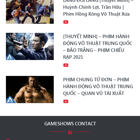
LANG ĐỐI LANG [Thuyết Minh] –
Huỳnh Chính Lợi, Trần Hữu |
Phim Hồng Kông Võ Thuật Xưa
[THUYẾT MINH] – PHIM HÀNH
ĐỘNG VÕ THUẬT TRUNG QUỐC
– BÃO TRẮNG – PHIM CHIẾU
RẠP 2021
PHIM CHUNG TỬ ĐƠN – PHIM
HÀNH ĐỘNG VÕ THUẬT TRUNG
QUỐC – QUAN VŨ TÁI XUẤT
GAMESHOWS CONTACT