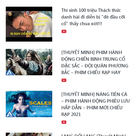
Thí sinh 100 triệu Thách thức
danh hài đi diễn bị "đè đầu cỡi
cổ" thấy chua xót!!!
[THUYẾT MINH] PHIM HÀNH
ĐỘNG CHIẾN BINH TRUNG CỔ
ĐẶC SẮC – ĐỘI QUÂN PHƯƠNG
BẮC – PHIM CHIẾU RẠP HAY
[THUYẾT MINH] NÀNG TIÊN CÁ
– PHIM HÀNH ĐỘNG PHIÊU LƯU
HẤP DẪN – PHIM MỚI CHIẾU
RẠP 2021