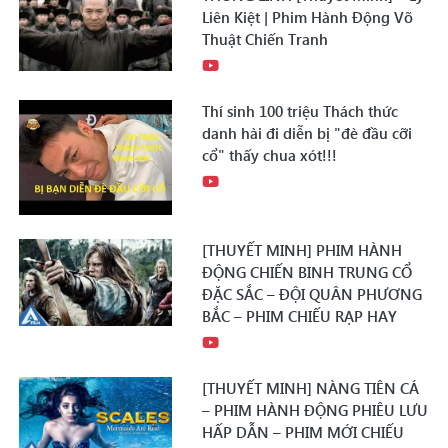
Liên Kiệt | Phim Hành Động Võ
Thuật Chiến Tranh
Thí sinh 100 triệu Thách thức
danh hài đi diễn bị "đè đầu cỡi
cổ" thấy chua xót!!!
[THUYẾT MINH] PHIM HÀNH
ĐỘNG CHIẾN BINH TRUNG CỔ
ĐẶC SẮC – ĐỘI QUÂN PHƯƠNG
BẮC – PHIM CHIẾU RẠP HAY
[THUYẾT MINH] NÀNG TIÊN CÁ
– PHIM HÀNH ĐỘNG PHIÊU LƯU
HẤP DẪN – PHIM MỚI CHIẾU