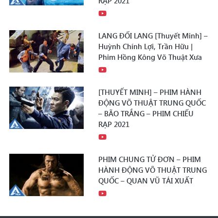
RẠP 2021
LANG ĐỐI LANG [Thuyết Minh] –
Huỳnh Chính Lợi, Trần Hữu |
Phim Hồng Kông Võ Thuật Xưa
[THUYẾT MINH] – PHIM HÀNH
ĐỘNG VÕ THUẬT TRUNG QUỐC
– BÃO TRẮNG – PHIM CHIẾU
RẠP 2021
PHIM CHUNG TỬ ĐƠN – PHIM
HÀNH ĐỘNG VÕ THUẬT TRUNG
QUỐC – QUAN VŨ TÁI XUẤT