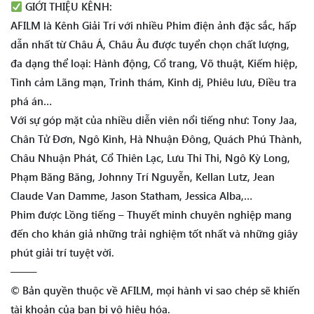
GIỚI THIỆU KÊNH:
AFILM là Kênh Giải Trí với nhiều Phim điện ảnh đặc sắc, hấp
dẫn nhất từ Châu Á, Châu Âu được tuyển chọn chất lượng,
đa dạng thể loại: Hành động, Cổ trang, Võ thuật, Kiếm hiệp,
Tình cảm Lãng mạn, Trinh thám, Kinh dị, Phiêu lưu, Điều tra
phá án…
Với sự góp mặt của nhiều diễn viên nổi tiếng như: Tony Jaa,
Chân Tử Đơn, Ngô Kinh, Hà Nhuận Đông, Quách Phú Thành,
Châu Nhuận Phát, Cổ Thiên Lạc, Lưu Thi Thi, Ngô Kỳ Long,
Phạm Băng Băng, Johnny Trí Nguyễn, Kellan Lutz, Jean
Claude Van Damme, Jason Statham, Jessica Alba,…
Phim được Lồng tiếng – Thuyết minh chuyên nghiệp mang
đến cho khán giả những trải nghiệm tốt nhất và những giây
phút giải trí tuyệt vời.
——–
© Bản quyền thuộc về AFILM, mọi hành vi sao chép sẽ khiến
tài khoản của bạn bị vô hiệu hóa.