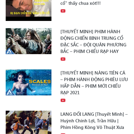
cổ" thấy chua xót!!!
[THUYẾT MINH] PHIM HÀNH
ĐỘNG CHIẾN BINH TRUNG CỔ
ĐẶC SẮC – ĐỘI QUÂN PHƯƠNG
BẮC – PHIM CHIẾU RẠP HAY
[THUYẾT MINH] NÀNG TIÊN CÁ
– PHIM HÀNH ĐỘNG PHIÊU LƯU
HẤP DẪN – PHIM MỚI CHIẾU
RẠP 2021
LANG ĐỐI LANG [Thuyết Minh] –
Huỳnh Chính Lợi, Trần Hữu |
Phim Hồng Kông Võ Thuật Xưa