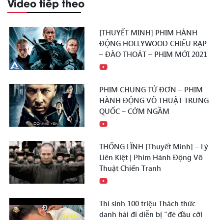
Video tiếp theo
[THUYẾT MINH] PHIM HÀNH
ĐỘNG HOLLYWOOD CHIẾU RẠP
– ĐÀO THOÁT – PHIM MỚI 2021
PHIM CHUNG TỬ ĐƠN – PHIM
HÀNH ĐỘNG VÕ THUẬT TRUNG
QUỐC – CỚM NGẦM
THỐNG LĨNH [Thuyết Minh] – Lý
Liên Kiệt | Phim Hành Động Võ
Thuật Chiến Tranh
Thí sinh 100 triệu Thách thức
danh hài đi diễn bị "đè đầu cỡi