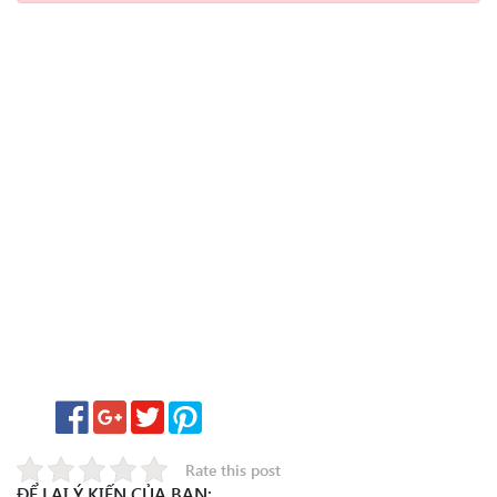
Rate this post
ĐỂ LẠI Ý KIẾN CỦA BẠN: