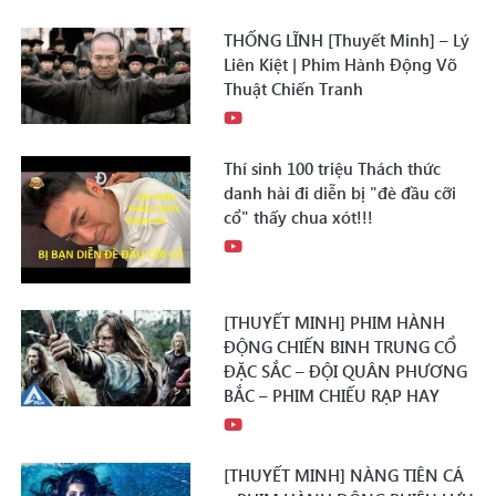
THỐNG LĨNH [Thuyết Minh] – Lý
Liên Kiệt | Phim Hành Động Võ
Thuật Chiến Tranh
Thí sinh 100 triệu Thách thức
danh hài đi diễn bị "đè đầu cỡi
cổ" thấy chua xót!!!
[THUYẾT MINH] PHIM HÀNH
ĐỘNG CHIẾN BINH TRUNG CỔ
ĐẶC SẮC – ĐỘI QUÂN PHƯƠNG
BẮC – PHIM CHIẾU RẠP HAY
[THUYẾT MINH] NÀNG TIÊN CÁ