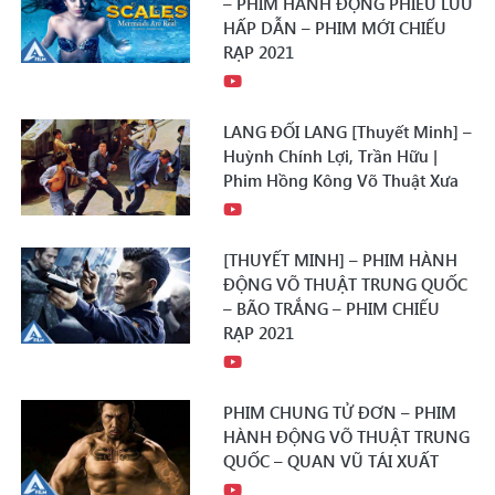
– PHIM HÀNH ĐỘNG PHIÊU LƯU
HẤP DẪN – PHIM MỚI CHIẾU
RẠP 2021
LANG ĐỐI LANG [Thuyết Minh] –
Huỳnh Chính Lợi, Trần Hữu |
Phim Hồng Kông Võ Thuật Xưa
[THUYẾT MINH] – PHIM HÀNH
ĐỘNG VÕ THUẬT TRUNG QUỐC
– BÃO TRẮNG – PHIM CHIẾU
RẠP 2021
PHIM CHUNG TỬ ĐƠN – PHIM
HÀNH ĐỘNG VÕ THUẬT TRUNG
QUỐC – QUAN VŨ TÁI XUẤT