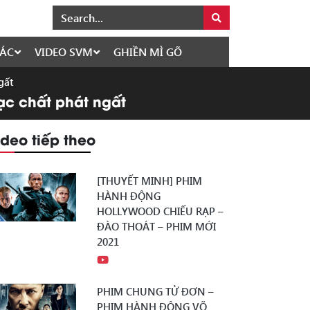
ÁC
VIDEO SVM
GHIỀN MÌ GÕ
gất
hạc chất phát ngất
ideo tiếp theo
[THUYẾT MINH] PHIM
HÀNH ĐỘNG
HOLLYWOOD CHIẾU RẠP –
ĐÀO THOÁT – PHIM MỚI
2021
PHIM CHUNG TỬ ĐƠN –
PHIM HÀNH ĐỘNG VÕ