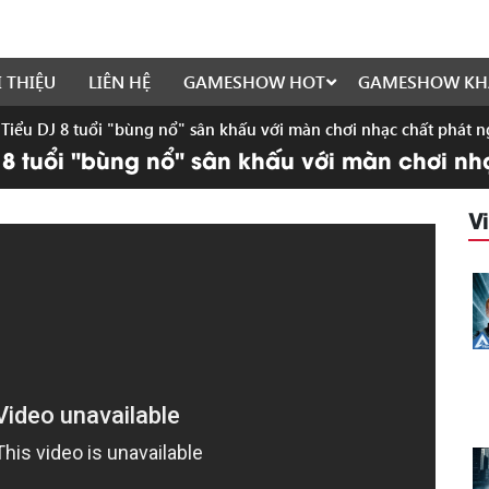
I THIỆU
LIÊN HỆ
GAMESHOW HOT
GAMESHOW KH
6: Tiểu DJ 8 tuổi "bùng nổ" sân khấu với màn chơi nhạc chất phát n
DJ 8 tuổi "bùng nổ" sân khấu với màn chơi n
V