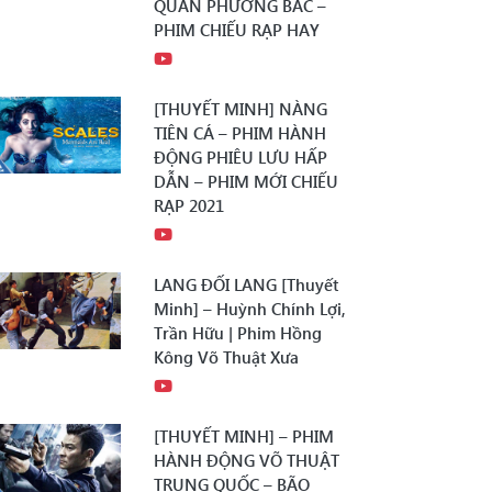
QUÂN PHƯƠNG BẮC –
PHIM CHIẾU RẠP HAY
[THUYẾT MINH] NÀNG
TIÊN CÁ – PHIM HÀNH
ĐỘNG PHIÊU LƯU HẤP
DẪN – PHIM MỚI CHIẾU
RẠP 2021
LANG ĐỐI LANG [Thuyết
Minh] – Huỳnh Chính Lợi,
Trần Hữu | Phim Hồng
Kông Võ Thuật Xưa
[THUYẾT MINH] – PHIM
HÀNH ĐỘNG VÕ THUẬT
TRUNG QUỐC – BÃO