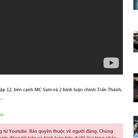
tập 12, bên cạnh MC Sam và 2 bình luận chính Trấn Thành,
 …
on
ng từ Youtube. Bản quyền thuộc về người đăng. Chúng
được đăng tải trên và bình luận bên dưới! Vui lòng phản