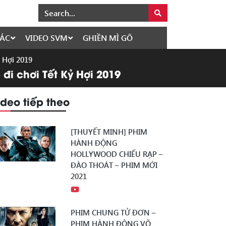
ÁC
VIDEO SVM
GHIỀN MÌ GÕ
ỷ Hợi 2019
đi chơi Tết Kỷ Hợi 2019
ideo tiếp theo
[THUYẾT MINH] PHIM
HÀNH ĐỘNG
HOLLYWOOD CHIẾU RẠP –
ĐÀO THOÁT – PHIM MỚI
2021
PHIM CHUNG TỬ ĐƠN –
PHIM HÀNH ĐỘNG VÕ