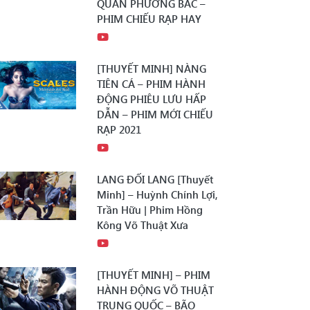
QUÂN PHƯƠNG BẮC –
PHIM CHIẾU RẠP HAY
[THUYẾT MINH] NÀNG
TIÊN CÁ – PHIM HÀNH
ĐỘNG PHIÊU LƯU HẤP
DẪN – PHIM MỚI CHIẾU
RẠP 2021
LANG ĐỐI LANG [Thuyết
Minh] – Huỳnh Chính Lợi,
Trần Hữu | Phim Hồng
Kông Võ Thuật Xưa
[THUYẾT MINH] – PHIM
HÀNH ĐỘNG VÕ THUẬT
TRUNG QUỐC – BÃO