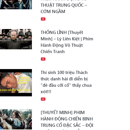
THUẬT TRUNG QUỐC –
CỚM NGẦM
THỐNG LĨNH [Thuyết
Minh] – Lý Liên Kiệt | Phim
Hành Động Võ Thuật
Chiến Tranh
Thí sinh 100 triệu Thách
thức danh hài đi diễn bị
"đè đầu cỡi cổ" thấy chua
xót!!!
[THUYẾT MINH] PHIM
HÀNH ĐỘNG CHIẾN BINH
TRUNG CỔ ĐẶC SẮC – ĐỘI