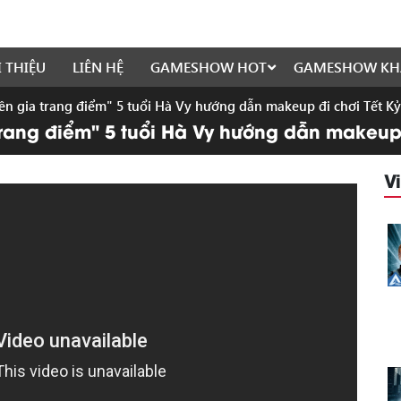
I THIỆU
LIÊN HỆ
GAMESHOW HOT
GAMESHOW KH
uyên gia trang điểm" 5 tuổi Hà Vy hướng dẫn makeup đi chơi Tết K
 trang điểm" 5 tuổi Hà Vy hướng dẫn makeup 
V