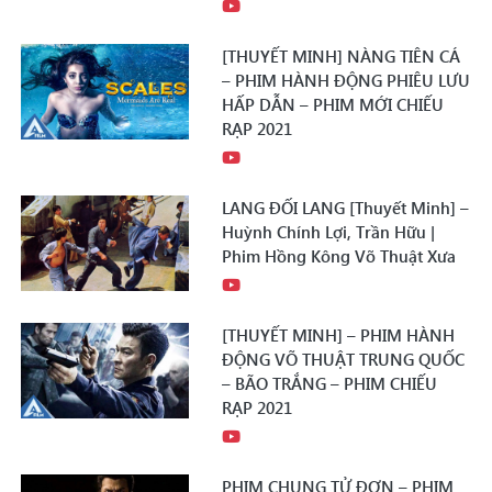
[THUYẾT MINH] NÀNG TIÊN CÁ
– PHIM HÀNH ĐỘNG PHIÊU LƯU
HẤP DẪN – PHIM MỚI CHIẾU
RẠP 2021
LANG ĐỐI LANG [Thuyết Minh] –
Huỳnh Chính Lợi, Trần Hữu |
Phim Hồng Kông Võ Thuật Xưa
[THUYẾT MINH] – PHIM HÀNH
ĐỘNG VÕ THUẬT TRUNG QUỐC
– BÃO TRẮNG – PHIM CHIẾU
RẠP 2021
PHIM CHUNG TỬ ĐƠN – PHIM