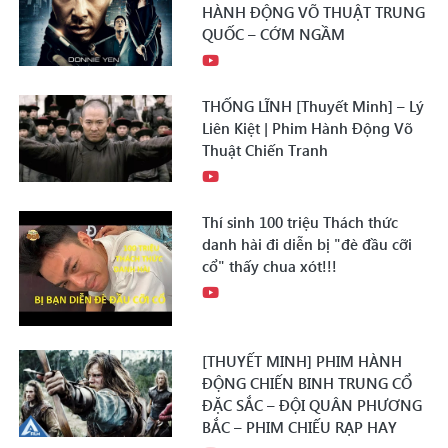
HÀNH ĐỘNG VÕ THUẬT TRUNG
QUỐC – CỚM NGẦM
THỐNG LĨNH [Thuyết Minh] – Lý
Liên Kiệt | Phim Hành Động Võ
Thuật Chiến Tranh
Thí sinh 100 triệu Thách thức
danh hài đi diễn bị "đè đầu cỡi
cổ" thấy chua xót!!!
[THUYẾT MINH] PHIM HÀNH
ĐỘNG CHIẾN BINH TRUNG CỔ
ĐẶC SẮC – ĐỘI QUÂN PHƯƠNG
BẮC – PHIM CHIẾU RẠP HAY