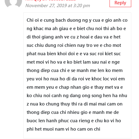
Reply
November 27, 2019 at 3:20 pm
Chi oi e cung bach duong ng y cua e gio anh co
ng khac ma ah giau e e biet chu noi thi ah bo e
di thoi giang anh ve cu z hoai e dau va e het
suc chiu dung roi chien nay tro ve e cho mot
phat nua bien khoi doi e e va suc roi kiet suc
met moi vi ho va e ko biet lam sau nai e nge
thong diep cua chi e se manh me len ko mem
yeu voi ho nua ho di da roi ve khoc loc voi em
em mem yeu e chap nhan gio e thay met va e
ko chiu noi canh ng dang ong song hen ha nhu
z nua ko chung thuy thi ra di mai mai cam on
thong diep cua chi nhieu gio e manh me de
buoc len hanh phuc cua rieng e chu ko vi ho
phi het muoi nam vi ho cam on chi