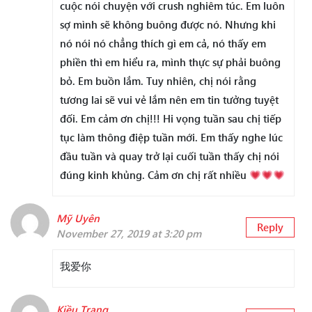
cuộc nói chuyện với crush nghiêm túc. Em luôn
sợ mình sẽ không buông được nó. Nhưng khi
nó nói nó chẳng thích gì em cả, nó thấy em
phiền thì em hiểu ra, mình thực sự phải buông
bỏ. Em buồn lắm. Tuy nhiên, chị nói rằng
tương lai sẽ vui vẻ lắm nên em tin tưởng tuyệt
đối. Em cảm ơn chị!!! Hi vọng tuần sau chị tiếp
tục làm thông điệp tuần mới. Em thấy nghe lúc
đầu tuần và quay trở lại cuối tuần thấy chị nói
đúng kinh khủng. Cảm ơn chị rất nhiều
Mỹ Uyên
Reply
November 27, 2019 at 3:20 pm
我爱你
Kiều Trang