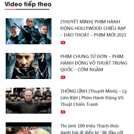
Video tiếp theo
[THUYẾT MINH] PHIM HÀNH
ĐỘNG HOLLYWOOD CHIẾU RẠP
– ĐÀO THOÁT – PHIM MỚI 2021
PHIM CHUNG TỬ ĐƠN – PHIM
HÀNH ĐỘNG VÕ THUẬT TRUNG
QUỐC – CỚM NGẦM
THỐNG LĨNH [Thuyết Minh] – Lý
Liên Kiệt | Phim Hành Động Võ
Thuật Chiến Tranh
Thí sinh 100 triệu Thách thức
danh hài đi diễn bị "đè đầu cỡi