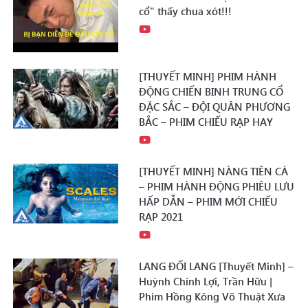
cổ" thấy chua xót!!!
[THUYẾT MINH] PHIM HÀNH
ĐỘNG CHIẾN BINH TRUNG CỔ
ĐẶC SẮC – ĐỘI QUÂN PHƯƠNG
BẮC – PHIM CHIẾU RẠP HAY
[THUYẾT MINH] NÀNG TIÊN CÁ
– PHIM HÀNH ĐỘNG PHIÊU LƯU
HẤP DẪN – PHIM MỚI CHIẾU
RẠP 2021
LANG ĐỐI LANG [Thuyết Minh] –
Huỳnh Chính Lợi, Trần Hữu |
Phim Hồng Kông Võ Thuật Xưa