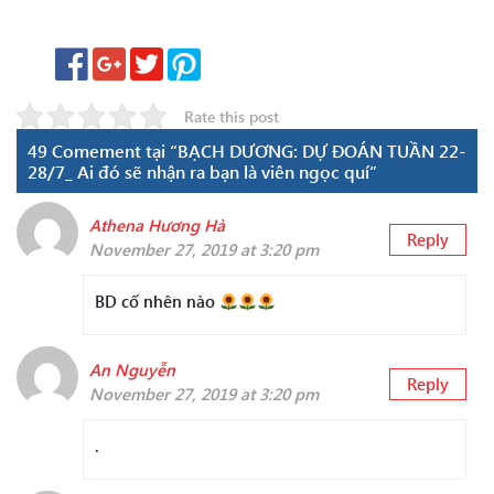
Rate this post
49 Comement tại “BẠCH DƯƠNG: DỰ ĐOÁN TUẦN 22-
28/7_ Ai đó sẽ nhận ra bạn là viên ngọc quí”
Athena Hương Hà
Reply
November 27, 2019 at 3:20 pm
BD cố nhên nào
An Nguyễn
Reply
November 27, 2019 at 3:20 pm
.