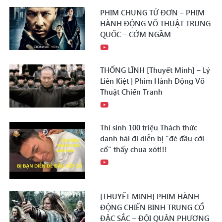
PHIM CHUNG TỬ ĐƠN – PHIM
HÀNH ĐỘNG VÕ THUẬT TRUNG
QUỐC – CỚM NGẦM
THỐNG LĨNH [Thuyết Minh] – Lý
Liên Kiệt | Phim Hành Động Võ
Thuật Chiến Tranh
Thí sinh 100 triệu Thách thức
danh hài đi diễn bị "đè đầu cỡi
cổ" thấy chua xót!!!
[THUYẾT MINH] PHIM HÀNH
ĐỘNG CHIẾN BINH TRUNG CỔ
ĐẶC SẮC – ĐỘI QUÂN PHƯƠNG