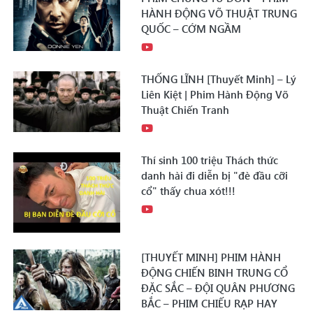
HÀNH ĐỘNG VÕ THUẬT TRUNG
QUỐC – CỚM NGẦM
THỐNG LĨNH [Thuyết Minh] – Lý
Liên Kiệt | Phim Hành Động Võ
Thuật Chiến Tranh
Thí sinh 100 triệu Thách thức
danh hài đi diễn bị "đè đầu cỡi
cổ" thấy chua xót!!!
[THUYẾT MINH] PHIM HÀNH
ĐỘNG CHIẾN BINH TRUNG CỔ
ĐẶC SẮC – ĐỘI QUÂN PHƯƠNG
BẮC – PHIM CHIẾU RẠP HAY