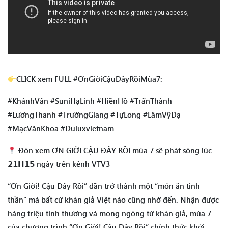
CLICK xem FULL #ƠnGiờiCậuĐâyRồiMùa7:
#KhánhVân #SuniHạLinh #HiềnHồ #TrấnThành
#LươngThanh #TrườngGiang #TựLong #LâmVỹDạ
#MạcVănKhoa #Duluxvietnam
Đón xem ƠN GIỜI CẬU ĐÂY RỒI mùa 7 sẽ phát sóng lúc
𝟮𝟭𝗛𝟭𝟱 ngày trên kênh VTV3
“Ơn Giời! Cậu Đây Rồi” dần trở thành một “món ăn tinh
thần” mà bất cứ khán giả Việt nào cũng nhớ đến. Nhận được
hàng triệu tình thương và mong ngóng từ khán giả, mùa 7
của chương trình “Ơn Giời! Cậu Đây Rồi” chính thức khởi