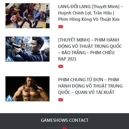
LANG ĐỐI LANG [Thuyết Minh] –
Huỳnh Chính Lợi, Trần Hữu |
Phim Hồng Kông Võ Thuật Xưa
[THUYẾT MINH] – PHIM HÀNH
ĐỘNG VÕ THUẬT TRUNG QUỐC
– BÃO TRẮNG – PHIM CHIẾU
RẠP 2021
PHIM CHUNG TỬ ĐƠN – PHIM
HÀNH ĐỘNG VÕ THUẬT TRUNG
QUỐC – QUAN VŨ TÁI XUẤT
GAMESHOWS CONTACT