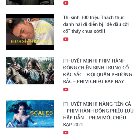
Thí sinh 100 triệu Thách thức
danh hài đi diễn bị "đè đầu cỡi
cổ" thấy chua xót!!!
[THUYẾT MINH] PHIM HÀNH
ĐỘNG CHIẾN BINH TRUNG CỔ
ĐẶC SẮC – ĐỘI QUÂN PHƯƠNG
BẮC – PHIM CHIẾU RẠP HAY
[THUYẾT MINH] NÀNG TIÊN CÁ
– PHIM HÀNH ĐỘNG PHIÊU LƯU
HẤP DẪN – PHIM MỚI CHIẾU
RẠP 2021