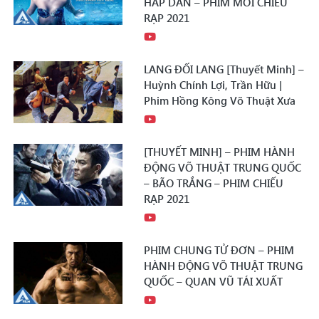
HẤP DẪN – PHIM MỚI CHIẾU
RẠP 2021
LANG ĐỐI LANG [Thuyết Minh] –
Huỳnh Chính Lợi, Trần Hữu |
Phim Hồng Kông Võ Thuật Xưa
[THUYẾT MINH] – PHIM HÀNH
ĐỘNG VÕ THUẬT TRUNG QUỐC
– BÃO TRẮNG – PHIM CHIẾU
RẠP 2021
PHIM CHUNG TỬ ĐƠN – PHIM
HÀNH ĐỘNG VÕ THUẬT TRUNG
QUỐC – QUAN VŨ TÁI XUẤT