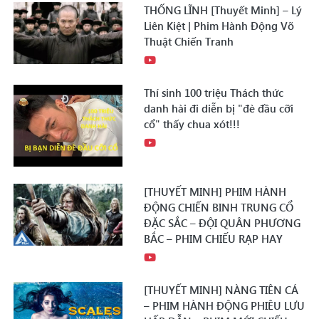
THỐNG LĨNH [Thuyết Minh] – Lý
Liên Kiệt | Phim Hành Động Võ
Thuật Chiến Tranh
Thí sinh 100 triệu Thách thức
danh hài đi diễn bị "đè đầu cỡi
cổ" thấy chua xót!!!
[THUYẾT MINH] PHIM HÀNH
ĐỘNG CHIẾN BINH TRUNG CỔ
ĐẶC SẮC – ĐỘI QUÂN PHƯƠNG
BẮC – PHIM CHIẾU RẠP HAY
[THUYẾT MINH] NÀNG TIÊN CÁ
– PHIM HÀNH ĐỘNG PHIÊU LƯU