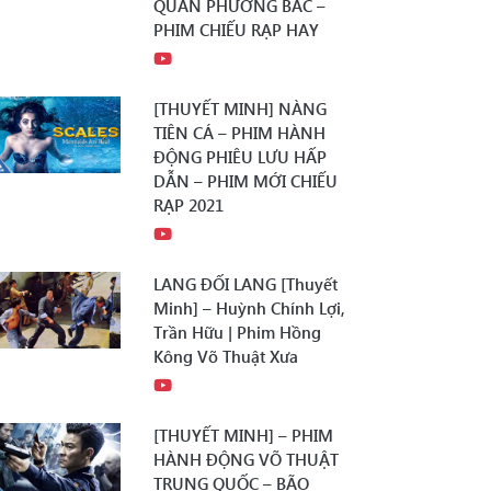
QUÂN PHƯƠNG BẮC –
PHIM CHIẾU RẠP HAY
[THUYẾT MINH] NÀNG
TIÊN CÁ – PHIM HÀNH
ĐỘNG PHIÊU LƯU HẤP
DẪN – PHIM MỚI CHIẾU
RẠP 2021
LANG ĐỐI LANG [Thuyết
Minh] – Huỳnh Chính Lợi,
Trần Hữu | Phim Hồng
Kông Võ Thuật Xưa
[THUYẾT MINH] – PHIM
HÀNH ĐỘNG VÕ THUẬT
TRUNG QUỐC – BÃO