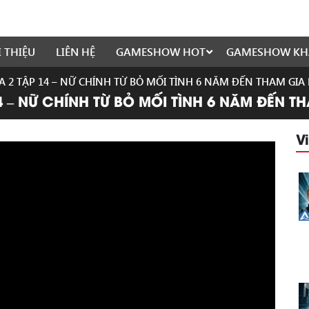
I THIỆU
LIÊN HỆ
GAMESHOW HOT
GAMESHOW KH
A 2 TẬP 14 – NỮ CHÍNH TỪ BỎ MỐI TÌNH 6 NĂM ĐẾN THAM GIA
4 – NỮ CHÍNH TỪ BỎ MỐI TÌNH 6 NĂM ĐẾN T
V