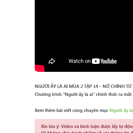
NGƯỜI ẤY LÀ AI MÙA 2 TẬP 14 – NỮ CHÍNH T
Chương trình “Người ấy là ai” chính thức ra mắt
Xem thêm bài viết cùng chuyên mục
Người ấy là
Xin lưu ý:
Video và bình luận được lấy tự độ
tôi không chịu trách nhiệm về các thông tin 