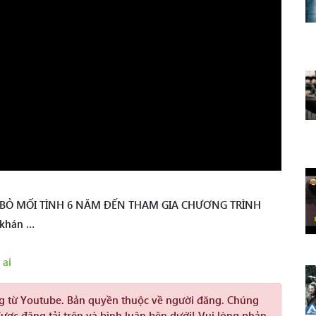
Ừ BỎ MỐI TÌNH 6 NĂM ĐẾN THAM GIA CHƯƠNG TRÌNH
 khán …
 ai
ng từ Youtube. Bản quyền thuộc về người đăng. Chúng
được đăng tải trên và bình luận bên dưới! Vui lòng phản