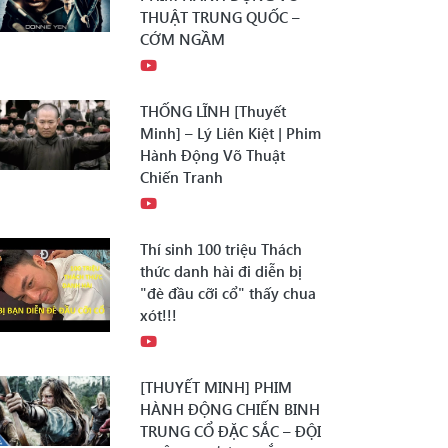
THUẬT TRUNG QUỐC –
CỚM NGẦM
THỐNG LĨNH [Thuyết
Minh] – Lý Liên Kiệt | Phim
Hành Động Võ Thuật
Chiến Tranh
Thí sinh 100 triệu Thách
thức danh hài đi diễn bị
"đè đầu cỡi cổ" thấy chua
xót!!!
[THUYẾT MINH] PHIM
HÀNH ĐỘNG CHIẾN BINH
TRUNG CỔ ĐẶC SẮC – ĐỘI