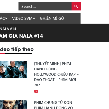
ÁC
VIDEO SVM
GHIỀN MÌ GÕ
 NALA #14
HAM GIA NALA #14
ideo tiếp theo
[THUYẾT MINH] PHIM
HÀNH ĐỘNG
HOLLYWOOD CHIẾU RẠP –
ĐÀO THOÁT – PHIM MỚI
2021
PHIM CHUNG TỬ ĐƠN –
PHIM HÀNH ĐỘNG VÕ