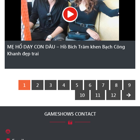
MẸ HỔ DẠY CON DÂU – Hồ Bích Trâm khen Bạch Công
Khanh đẹp trai
1
2
3
4
5
6
7
8
9
10
11
12
GAMESHOWS CONTACT