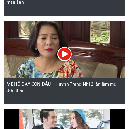
màn ảnh
MẸ HỔ DẠY CON DÂU – Huỳnh Trang Nhi 2 lần làm mẹ
đơn thân