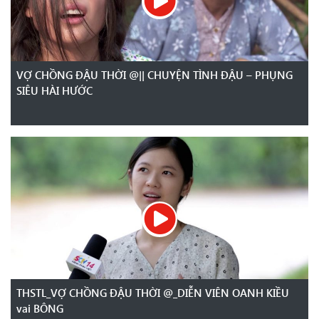
VỢ CHỒNG ĐẬU THỜI @|| CHUYỆN TÌNH ĐẬU – PHỤNG
SIÊU HÀI HƯỚC
THSTL_VỢ CHỒNG ĐẬU THỜI @_DIỄN VIÊN OANH KIỀU
vai BÔNG