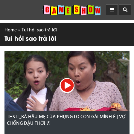
Home
»
Tui hỏi sao trả lời
Tui hỏi sao trả lời
THSTL_BÀ HẬU MẸ CỦA PHỤNG LO CON GÁI MÌNH Ế|| VỢ
CHỔNG ĐẬU THỜI @