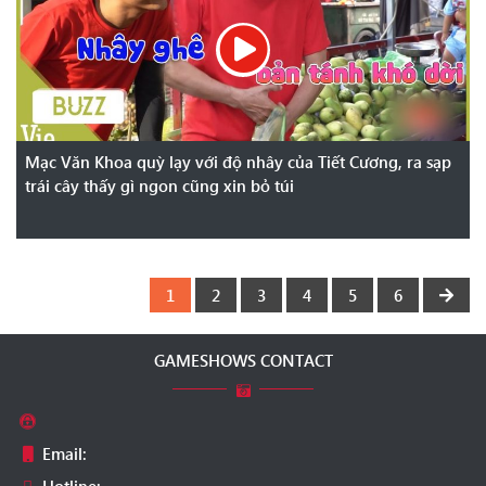
Mạc Văn Khoa quỳ lạy với độ nhây của Tiết Cương, ra sạp
trái cây thấy gì ngon cũng xin bỏ túi
1
2
3
4
5
6
GAMESHOWS CONTACT
Email: