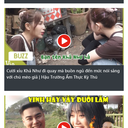
Cười xỉu Khả Như đi quay mà buồn ngủ đến mức nói sảng
với chú mèo giả | Hậu Trường Ẩm Thực Kỳ Thú